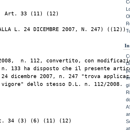
C
L
 Art. 33 (11) (12)

Ob
R
ALLA L. 24 DICEMBRE 2007, N. 247) ((12))

Tu
In
Cu
2008,  n. 112, convertito, con modificazio
c
 n. 133 ha disposto che il presente artico
p
 24 dicembre 2007, n. 247 "trova applicazi
I
 vigore" dello stesso D.L. n. 112/2008.

gi
R
do
A
a
. 34 (3) (6) (11) (12)

S
a