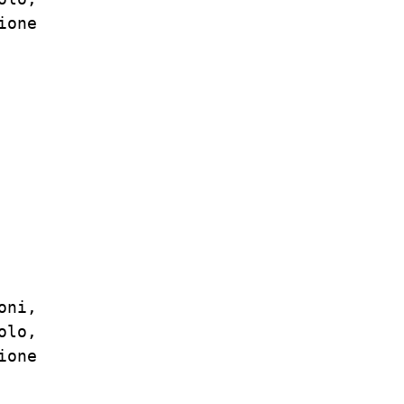
one

ni,

lo,

one
