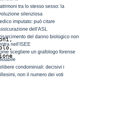
trimoni tra lo stesso sesso: la
voluzione silenziosa
edico imputato: può citare
'assicurazione dell'ASL
l risarcimento del danno biologico non
ni,

entra nell'ISEE
lo,

ome scegliere un grafologo forense
one

fidabile
libere condominiali: decisivi i
llesimi, non il numero dei voti