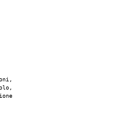
ni,

lo,

one
