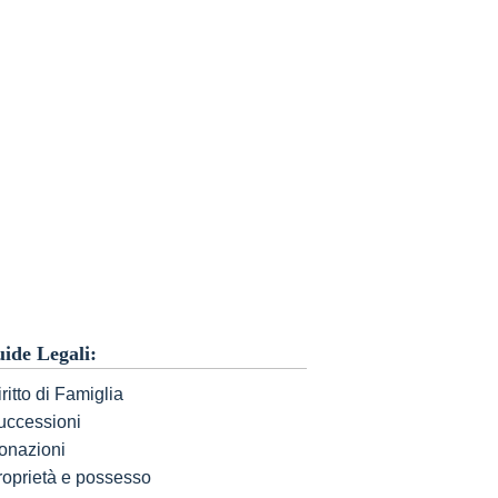
ide Legali:
ritto di Famiglia
uccessioni
onazioni
roprietà e possesso