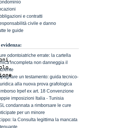
ondominio
ocazioni
bligazioni e contratti
esponsabilità civile e danno
tte le guide
 evidenza:
re odontoiatriche errate: la cartella
ni,

linica incompleta non danneggia il
lo,

aziente
one

mpugnare un testamento: guida tecnico-
uridica alla nuova prova grafologica
imborso Irpef ex art. 18 Convenzione
ppie imposizioni Italia - Tunisia
SL condannata a rimborsare le cure
nticipate per un minore
cippo: la Consulta legittima la mancata
ttenuante