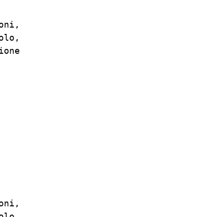
ni,

lo,

one

ni,

lo,
