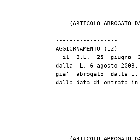
                         
    (ARTICOLO ABROGATO D
------------------

AGGIORNAMENTO (12)

  il  D.L.  25  giugno  
dalla  L. 6 agosto 2008,
gia'  abrogato  dalla L.
dalla data di entrata in
                         
    (ARTICOLO ABROGATO D