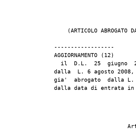
                         
    (ARTICOLO ABROGATO D
------------------

AGGIORNAMENTO (12)

  il  D.L.  25  giugno  
dalla  L. 6 agosto 2008,
gia'  abrogato  dalla L.
dalla data di entrata in
                      Art