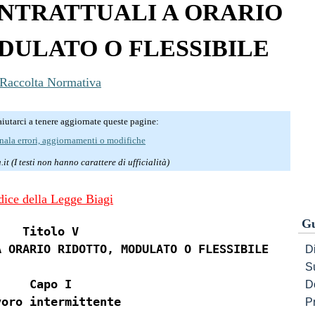
NTRATTUALI A ORARIO
DULATO O FLESSIBILE
Raccolta Normativa
iutarci a tenere aggiornate queste pagine:
nala errori, aggiornamenti o modifiche
it (I testi non hanno carattere di ufficialità)
dice della Legge Biagi
Gu
Titolo V
A ORARIO RIDOTTO, MODULATO O FLESSIBILE
Di
S
Capo I
D
voro intermittente
P