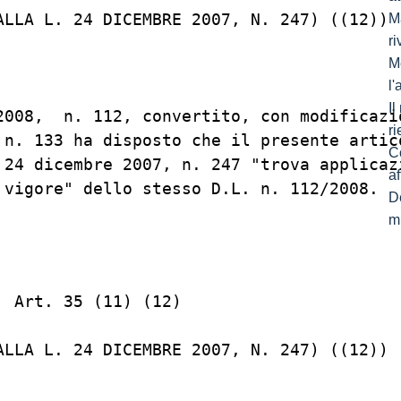
ALLA L. 24 DICEMBRE 2007, N. 247) ((12))

Ma
ri
M
l
I
2008,  n. 112, convertito, con modificazio
ri
 n. 133 ha disposto che il presente artico
C
 24 dicembre 2007, n. 247 "trova applicazi
af
 vigore" dello stesso D.L. n. 112/2008.

De
mi
 Art. 35 (11) (12)

ALLA L. 24 DICEMBRE 2007, N. 247) ((12))
