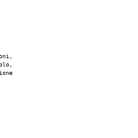
ni,

lo,

one
