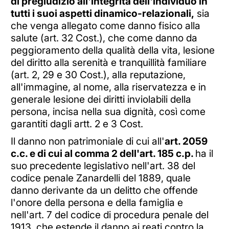
di pregiudizio all'integrità dell'individuo in
tutti i suoi aspetti dinamico-relazionali,
sia
che venga allegato come danno fisico alla
salute (art. 32 Cost.), che come danno da
peggioramento della qualità della vita, lesione
del diritto alla serenità e tranquillità familiare
(art. 2, 29 e 30 Cost.), alla reputazione,
all'immagine, al nome, alla riservatezza e in
generale lesione dei diritti inviolabili della
persona, incisa nella sua dignità, così come
garantiti dagli artt. 2 e 3 Cost.
Il danno non patrimoniale di cui all'
art. 2059
c.c. e di cui al comma 2 dell'art. 185 c.p.
ha il
suo precedente legislativo nell'art. 38 del
codice penale Zanardelli del 1889, quale
danno derivante da un delitto che offende
l'onore della persona e della famiglia e
nell'art. 7 del codice di procedura penale del
1913, che estende il danno ai reati contro la