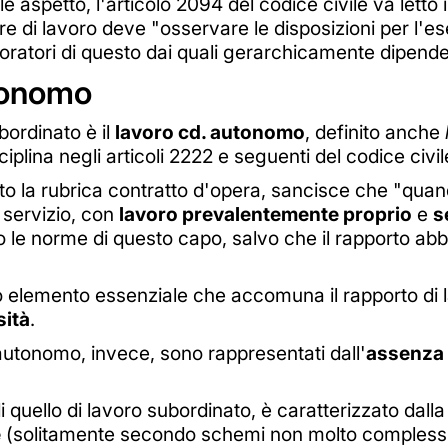
le aspetto, l'articolo 2094 del codice civile va letto
tore di lavoro deve "osservare le disposizioni per l'e
boratori di questo dai quali gerarchicamente dipende
utonomo
bordinato è il
lavoro cd. autonomo
, definito anche
ciplina negli articoli 2222 e seguenti del codice civil
tto la rubrica contratto d'opera, sancisce che "qu
servizio, con
lavoro prevalentemente proprio
e
s
 le norme di questo capo, salvo che il rapporto abbia
o elemento essenziale che accomuna il rapporto di l
sità
.
o autonomo, invece, sono rappresentati dall'
assenza 
 quello di lavoro subordinato, è caratterizzato dall
e
(solitamente secondo schemi non molto complessi)