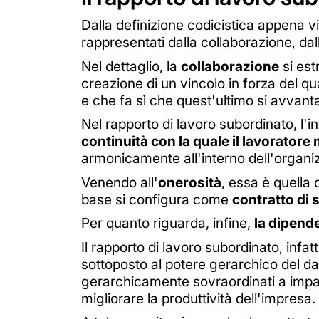
Dalla definizione codicistica appena v
rappresentati dalla collaborazione, dall
Nel dettaglio, la
collaborazione
si est
creazione di un vincolo in forza del qu
e che fa sì che quest'ultimo si avvant
Nel rapporto di lavoro subordinato, l'i
continuità con la quale il lavoratore
armonicamente all'interno dell'organi
Venendo all'
onerosità
, essa è quella 
base si configura come
contratto di 
Per quanto riguarda, infine,
la dipend
Il rapporto di lavoro subordinato, infat
sottoposto al potere gerarchico del dat
gerarchicamente sovraordinati a impar
migliorare la produttività dell'impresa.