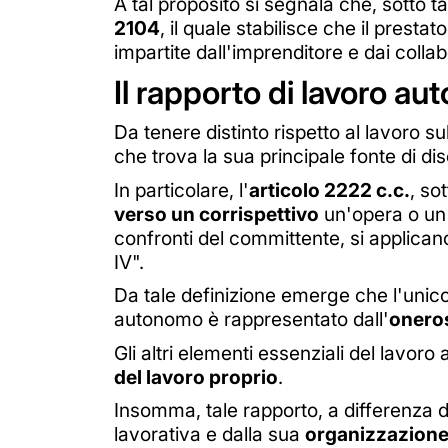
A tal proposito si segnala che, sotto ta
2104
, il quale stabilisce che il presta
impartite dall'imprenditore e dai colla
Il rapporto di lavoro a
Da tenere distinto rispetto al lavoro su
che trova la sua principale fonte di dis
In particolare, l'
articolo 2222 c.c.
, so
verso un corrispettivo
un'opera o un 
confronti del committente, si applicano
IV".
Da tale definizione emerge che l'unic
autonomo è rappresentato dall'
onero
Gli altri elementi essenziali del lavor
del lavoro proprio
.
Insomma, tale rapporto, a differenza di
lavorativa e dalla sua
organizzazion