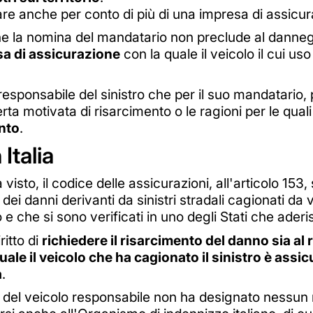
re anche per conto di più di una impresa di assicur
che la nomina del mandatario non preclude al dannegg
esa di assicurazione
con la quale il veicolo il cui us
.
responsabile del sinistro che per il suo mandatario, p
rta motivata di risarcimento o le ragioni per le quali 
ento
.
Italia
 visto, il codice delle assicurazioni, all'articolo 15
 dei danni derivanti da sinistri stradali cagionati d
 e che si sono verificati in uno degli Stati che ader
ritto di
richiedere il risarcimento del danno sia al 
uale il veicolo che ha cagionato il sinistro è assi
a
.
e del veicolo responsabile non ha designato nessun m