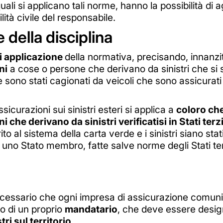
uali si applicano tali norme, hanno la possibilità di 
ità civile del responsabile.
 della disciplina
i applicazione
della normativa, precisando, innanzi
ni
a cose o persone che derivano da sinistri che si 
he sono stati cagionati da veicoli che sono assicurat
sicurazioni sui sinistri esteri si applica a
coloro ch
 che derivano da sinistri verificatisi in Stati terz
ito al sistema della carta verde e i sinistri siano sta
 uno Stato membro, fatte salve norme degli Stati terzi
cessario che ogni impresa di assicurazione comunich
zo di un proprio
mandatario
, che deve essere desig
tri sul territorio
.