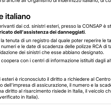
si anche all'Organismo di indennizzo italiano, di cui 
e italiano
derivanti dai cd. sinistri esteri, presso la CONSAP è s
ricato dell'assistenza dei danneggiati
.
a la tenuta di un registro dal quale poter reperire le 
i numeri e le date di scadenza delle polizze RCA di ta
uidazione dei sinistri che esse abbiano designato.
coopera con i centri di informazione istituiti dagli al
i esteri è riconosciuto il diritto a richiedere al Centr
izzo dell'impresa di assicurazione, il numero e la sca
a diritto al risarcimento risiede in Italia, il veicolo 
erificato in Italia).