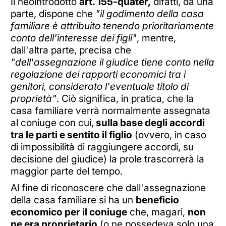
Il neointrodotto
art. 155-quater,
difatti, da una
parte, dispone che
"il godimento della casa
familiare è attribuito tenendo prioritariamente
conto dell'interesse dei figli"
, mentre,
dall'altra parte, precisa che
"dell'assegnazione il giudice tiene conto nella
regolazione dei rapporti economici tra i
genitori, considerato l'eventuale titolo di
proprietà"
. Ciò significa, in pratica, che la
casa familiare verrà normalmente assegnata
al coniuge con cui,
sulla base degli accordi
tra le parti e sentito il figlio
(ovvero, in caso
di impossibilità di raggiungere accordi, su
decisione del giudice) la prole trascorrerà la
maggior parte del tempo.
Al fine di riconoscere che dall'assegnazione
della casa familiare si ha un
beneficio
economico per il coniuge
che, magari,
non
ne era proprietario
(o ne possedeva solo una