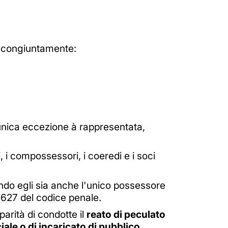
e congiuntamente:
'unica eccezione à rappresentata,
i compossessori, i coeredi e i soci
uando egli sia anche l'unico possessore
o 627 del codice penale.
parità di condotte il
reato di peculato
iale o di incaricato di pubblico