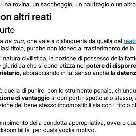
una rovina, un saccheggio, un naufragio o un altr
n altri reati
urto
sa
de qua
, che vale a distinguerla da quella del
reato
siasi titolo, purché non idoneo al trasferimento della
natura civilistica, la nozione di possesso della fatt
e giuridica che si concretizza nel
potere di disporr
rietario
, abbracciando in tal senso anche la
deten
è quella di punire, con lo strumento penale, chiunque
azione di vantaggio
si comporti rispetto allo stesso,
ione del bene stesso incompatibili sia con il titolo c
l compimento della condotta appropriativa, ovvero q
isponibilità per qualsivoglia motivo.