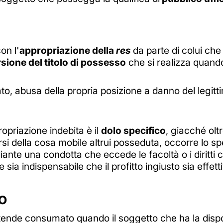
con l'
appropriazione della
res
da parte di colui ch
rsione del titolo di possesso
che si realizza quando
to, abusa della propria posizione a danno del legitti
ropriazione indebita è il
dolo specifico
, giacché olt
si della cosa mobile altrui posseduta, occorre lo sp
diante una condotta che eccede le facoltà o i diritti 
 sia indispensabile che il profitto ingiusto sia effe
o
 intende consumato quando il soggetto che ha la disp