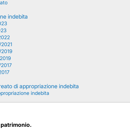
lato
ne indebita
023
023
2022
/2021
/2019
/2019
/2017
2017
reato di appropriazione indebita
propriazione indebita
l patrimonio.