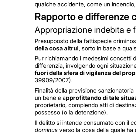
qualche accidente, come un incendio, 
Rapporto e differenze co
Appropriazione indebita e f
Presupposto della fattispecie crimino
della cosa altrui
, sorto in base a qual
Pur richiamando i medesimi concetti di 
differenzia, involgendo ogni situazion
fuori della sfera di vigilanza del prop
39909/2007).
Finalità della previsione sanzionatoria 
un bene e a
pprofittando di tale situ
proprietario, compiendo atti di destinaz
possesso (o la detenzione).
Il delitto si intende consumato con i
dominus
verso la cosa della quale ha d