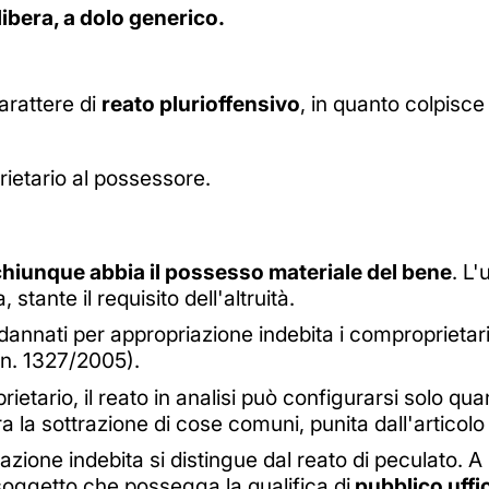
ibera, a dolo generico.
carattere di
reato plurioffensivo
, in quanto colpisc
prietario al possessore.
chiunque abbia il possesso materiale del bene
. L
stante il requisito dell'altruità.
nati per appropriazione indebita i comproprietari, 
 n. 1327/2005).
ietario, il reato in analisi può configurarsi solo q
ra la sottrazione di cose comuni, punita dall'articol
azione indebita si distingue dal reato di peculato. A 
ggetto che possegga la qualifica di
pubblico uffic