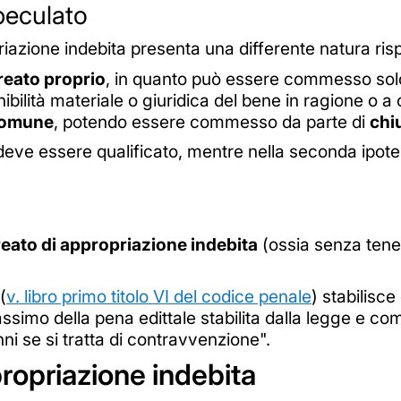
peculato
riazione indebita presenta una differente natura risp
reato proprio
, in quanto può essere commesso solo 
ibilità materiale o giuridica del bene in ragione o a c
comune
, potendo essere commesso da parte di
chi
 deve essere qualificato, mentre nella seconda ipot
reato di appropriazione indebita
(ossia senza tener
(
v. libro primo titolo VI del codice penale
) stabilisce
ssimo della pena edittale stabilita dalla legge e c
anni se si tratta di contravvenzione".
ropriazione indebita