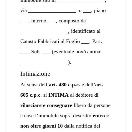
Immobile sito in __________________,
via __________________ n. ___, piano
___, interno ___, composto da
__________________, identificato al
Catasto Fabbricati al Foglio ___, Part.
___, Sub. ___ (eventuale box/cantina:
__________________).
Intimazione
Ai sensi dell’
art. 480 c.p.c.
e dell’
art.
605 c.p.c.
si
INTIMA
al debitore di
rilasciare e consegnare
libero da persone
e cose l’immobile sopra descritto
entro e
non oltre giorni 10
dalla notifica del