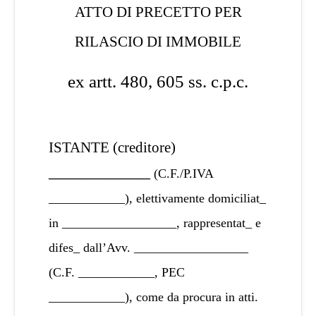
ATTO DI PRECETTO PER
RILASCIO DI IMMOBILE
ex artt. 480, 605 ss. c.p.c.
ISTANTE (creditore)
________________
(C.F./P.IVA
____________), elettivamente domiciliat_
in __________________, rappresentat_ e
difes_ dall’Avv. __________________
(C.F. ____________, PEC
____________), come da procura in atti.