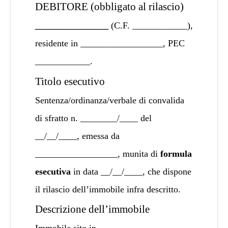
DEBITORE (obbligato al rilascio)
________________
(C.F. ____________),
residente in __________________, PEC
____________.
Titolo esecutivo
Sentenza/ordinanza/verbale di convalida
di sfratto n. ________/____ del
__/__/____, emessa da
__________________, munita di
formula
esecutiva
in data __/__/____, che dispone
il rilascio dell’immobile infra descritto.
Descrizione dell’immobile