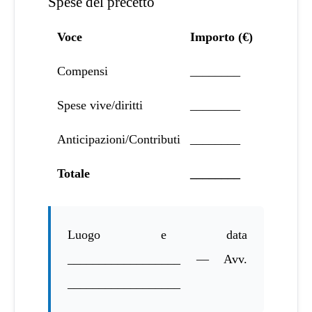
Spese del precetto
Voce
Importo (€)
Compensi
________
Spese vive/diritti
________
Anticipazioni/Contributi
________
Totale
________
Luogo e data
__________________ — Avv.
__________________