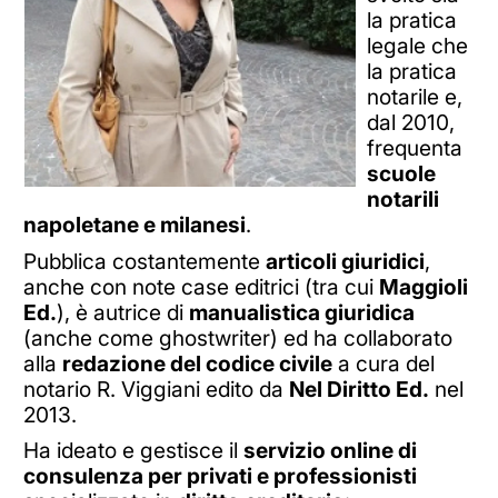
la pratica
legale che
la pratica
notarile e,
dal 2010,
frequenta
scuole
notarili
napoletane e milanesi
.
Pubblica costantemente
articoli giuridici
,
anche con note case editrici (tra cui
Maggioli
Ed.
), è autrice di
manualistica giuridica
(anche come ghostwriter) ed ha collaborato
alla
redazione del codice civile
a cura del
notario R. Viggiani edito da
Nel Diritto Ed.
nel
2013.
Ha ideato e gestisce il
servizio online di
consulenza per privati e professionisti