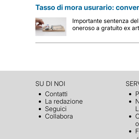
Tasso di mora usurario: conver
Importante sentenza del 
oneroso a gratuito ex a
SU DI NOI
SERV
Contatti
P
La redazione
N
Seguici
L
Collabora
C
o
F