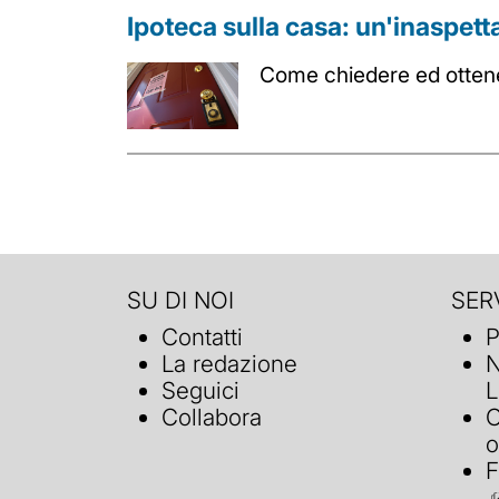
Ipoteca sulla casa: un'inaspet
Come chiedere ed ottene
SU DI NOI
SERV
Contatti
P
La redazione
N
Seguici
L
Collabora
C
o
F