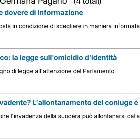
 da Germana Pagano
(4 totali)
e dovere di informazione
sta in condizione di scegliere in maniera informat
co: la legge sull'omicidio d'identità
gno di legge all'attenzione del Parlamento
adente? L'allontanamento del coniuge è 
ubire l'invadenza della suocera può allontanarsi dal