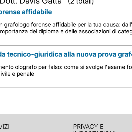
a Dott. Davis Gatta
(2 totali)
rense affidabile
 grafologo forense affidabile per la tua causa: dall
l'importanza del diploma e delle associazioni di cate
a tecnico-giuridica alla nuova prova graf
nto olografo per falso: come si svolge l'esame forens
ivile e penale
IZI
PRIVACY E