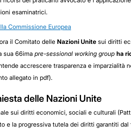
 ricorsi dei praticanti avvocato e l'applicazion
ioni esaminatrici.
ella Commissione Europea
ora il Comitato delle
Nazioni Unite
sui diritti e
la sua 66ima
pre-sessional working group
ha ri
intende accrescere trasparenza e imparzialità n
o allegato in pdf).
hiesta delle Nazioni Unite
onale sui diritti economici, sociali e culturali 
o e la progressiva tutela dei diritti garantiti dal 