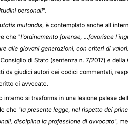
titudini personali
".
utatis mutandis
, è contemplato anche all'intern
ce che "
l'ordinamento forense, …favorisce l'ing
are alle giovani generazioni, con criteri di valo
l Consiglio di Stato (sentenza n. 7/2017) e dell
ti da giudici autori dei codici commentati, res
critto di avvocato.
lo interno si trasforma in una lesione palese dell
de che "
la presente legge, nel rispetto dei princ
onali, disciplina la professione di avvocato
", me