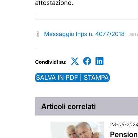
attestazione.
Messaggio Inps n. 4077/2018
591 
Condividi su:
SALVA IN PDF | STAMPA
Articoli correlati
23-06-202
Pension