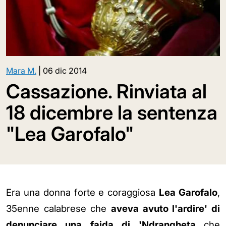
Mara M.
|
06 dic 2014
Cassazione. Rinviata al
18 dicembre la sentenza
"Lea Garofalo"
Era una donna forte e coraggiosa
Lea Garofalo
,
35enne calabrese che
aveva avuto l'ardire' di
denunciare una faida di 'Ndrangheta
che