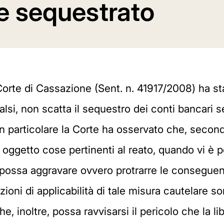
e sequestrato
rte di Cassazione (Sent. n. 41917/2008) ha stab
i, non scatta il sequestro dei conti bancari se t
 In particolare la Corte ha osservato che, second
ggetto cose pertinenti al reato, quando vi è pe
o possa aggravare ovvero protrarre le conseguen
zioni di applicabilità di tale misura cautelare s
che, inoltre, possa ravvisarsi il pericolo che la li