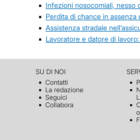
Infezioni nosocomiali, nesso 
Perdita di chance in assenza 
Assistenza stradale nell’assicur
Lavoratore e datore di lavoro:
SU DI NOI
SERV
Contatti
P
La redazione
N
Seguici
L
Collabora
C
o
F