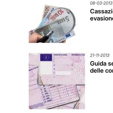
08-03-2013
Cassazio
evasione
21-11-2013
Guida se
delle c