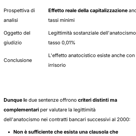
Prospettiva di
Effetto reale della capitalizzazione
anc
analisi
tassi minimi
Oggetto del
Legittimità sostanziale dell'anatocismo
giudizio
tasso 0,01%
L'effetto anatocistico esiste anche con
Conclusione
irrisorio
Dunque l
e due sentenze offrono
criteri distinti ma
complementari
per valutare la legittimità
dell'anatocismo nei contratti bancari successivi al 2000:
Non è sufficiente che esista una clausola che