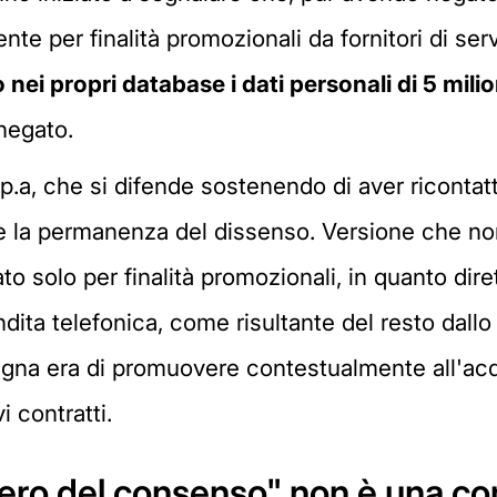
ente per finalità promozionali da fornitori di ser
nei propri database i dati personali di 5 milio
negato.
 S.p.a, che si difende sostenendo di aver ricontatt
re la permanenza del dissenso. Versione che non
ato solo per finalità promozionali, in quanto di
ita telefonica, come risultante del resto dallo s
agna era di promuovere contestualmente all'ac
 contratti.
ero del consenso" non è una c