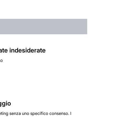
ate indesiderate
so
ggio
keting senza uno specifico consenso. I