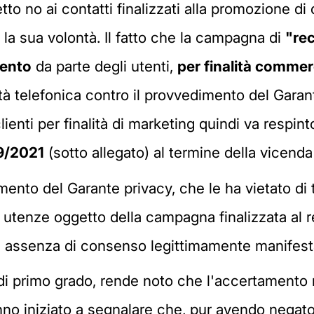
etto no ai contatti finalizzati alla promozione d
 la sua volontà. Il fatto che la campagna di
"re
mento
da parte degli utenti,
per finalità commerc
ietà telefonica contro il provvedimento del Gara
clienti per finalità di marketing quindi va respin
19/2021
(sotto allegato) al termine della vicenda 
mento del Garante privacy, che le ha vietato di tr
le utenze oggetto della campagna finalizzata al 
 in assenza di consenso legittimamente manifest
o di primo grado, rende noto che l'accertamento n
nno iniziato a segnalare che, pur avendo nega