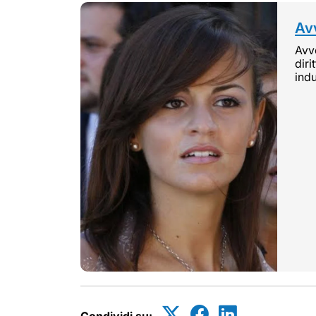
Avv
Avvo
diri
indu