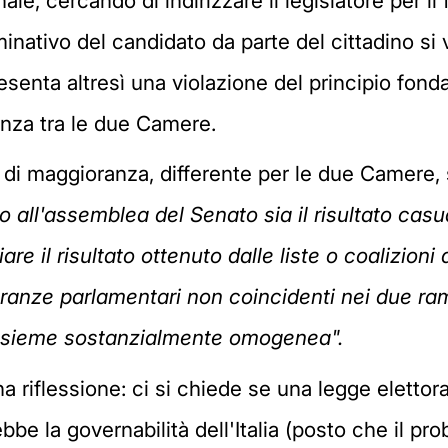
ale, cercando di indirizzare il legislatore per i
minativo del candidato da parte del cittadino si v
resenta altresì una violazione del principio fond
ranza tra le due Camere.
 di maggioranza, differente per le due Camere,
no all'assemblea del Senato sia il risultato ca
are il risultato ottenuto dalle liste o coalizioni
ranze parlamentari non coincidenti nei due ram
'insieme sostanzialmente omogenea".
 riflessione: ci si chiede se una legge elettora
be la governabilità dell'Italia (posto che il pro