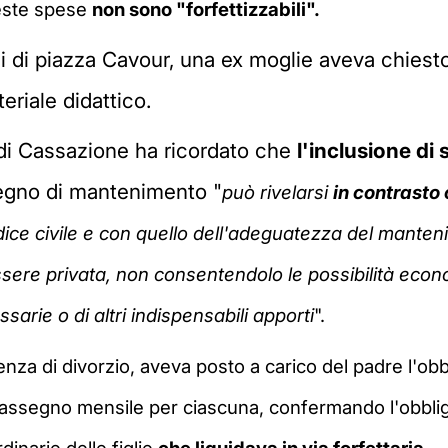
ueste spese
non sono "forfettizzabili".
i di piazza Cavour, una ex moglie aveva chiesto
eriale didattico.
 di Cassazione ha ricordato che
l'inclusione di
segno di mantenimento "
può rivelarsi
in contrasto c
odice civile e con quello dell'adeguatezza del mant
ere privata, non consentendolo le possibilità econo
sarie o di altri indispensabili apporti
".
enza di divorzio, aveva posto a carico del padre l'ob
 assegno mensile per ciascuna, confermando l'obbligo