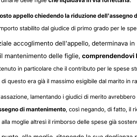
inarie delle figlie
che liquidava in via forfettaria
.
osto appello chiedendo la riduzione dell'assegno
mporto stabilito dal giudice di primo grado per le spe
rziale accoglimento dell'appello, determinava i
 il mantenimento delle figlie,
comprendendovi l
itenuto in particolare che il contributo per le spese s
di questo era già il massimo esigibile dal marito in 
 Cassazione, lamentando i giudici di merito avrebbero
l'assegno di mantenimento
, così negando, di fatto, il 
alla moglie altresì il rimborso delle spese già soste
 punto, alla moglie, ritenendo la sua doglianz