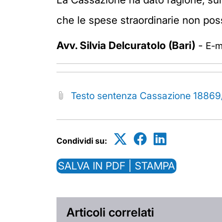
che
le spese straordinarie non po
Avv. Silvia Delcuratolo (Bari)
-
E-ma
Testo sentenza Cassazione 18869
Condividi su:
SALVA IN PDF | STAMPA
Articoli correlati