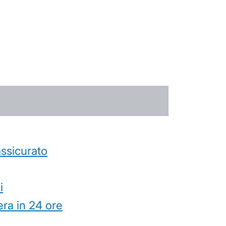
’assicurato
i
ra in 24 ore