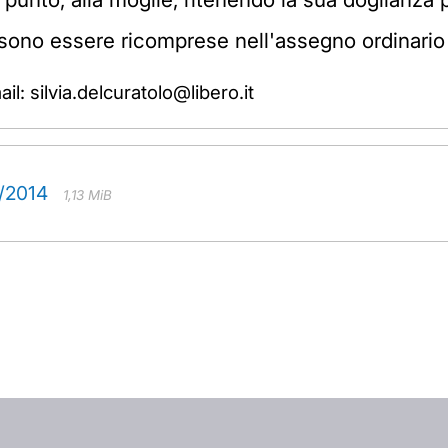
ssono essere ricomprese nell'assegno ordinari
il: silvia.delcuratolo@libero.it
/2014
1,13 MiB