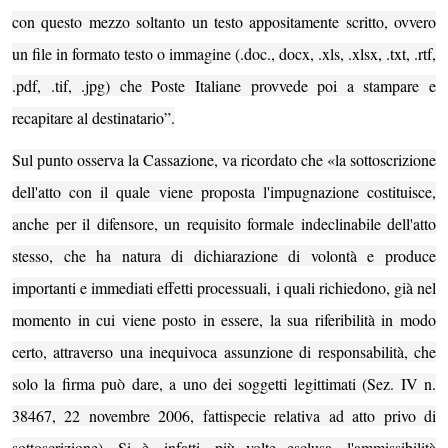
con questo mezzo soltanto un testo appositamente scritto, ovvero
un file in formato testo o immagine (.doc., docx, .xls, .xlsx, .txt, .rtf,
.pdf, .tif, .jpg) che Poste Italiane provvede poi a stampare e
recapitare al destinatario”.
Sul punto osserva la Cassazione, va ricordato che «la sottoscrizione
dell'atto con il quale viene proposta l'impugnazione costituisce,
anche per il difensore, un requisito formale indeclinabile dell'atto
stesso, che ha natura di dichiarazione di volontà e produce
importanti e immediati effetti processuali, i quali richiedono, già nel
momento in cui viene posto in essere, la sua riferibilità in modo
certo, attraverso una inequivoca assunzione di responsabilità, che
solo la firma può dare, a uno dei soggetti legittimati (Sez. IV n.
38467, 22 novembre 2006, fattispecie relativa ad atto privo di
sottoscrizione). Si è, infatti, più volte esclusa, l'ammissibilità