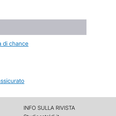
a di chance
’assicurato
INFO SULLA RIVISTA