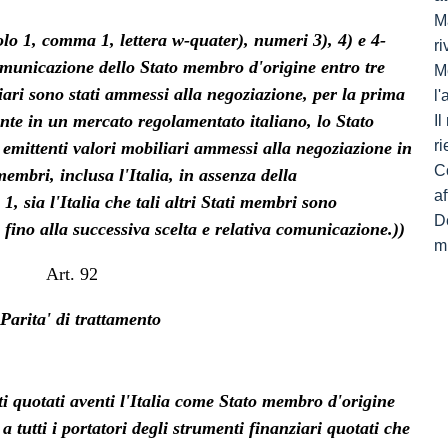
Ma
icolo 1, comma 1, lettera w-quater), numeri 3), 4) e 4-
ri
omunicazione dello Stato membro d'origine entro tre
M
liari sono stati ammessi alla negoziazione, per la prima
l
te in un mercato regolamentato italiano, lo Stato
I
ri
i emittenti valori mobiliari ammessi alla negoziazione in
C
membri, inclusa l'Italia, in assenza della
af
 sia l'Italia che tali altri Stati membri sono
De
fino alla successiva scelta e relativa comunicazione.))
mi
Art. 92
 Parita' di trattamento
nti quotati aventi l'Italia come Stato membro d'origine
 tutti i portatori degli strumenti finanziari quotati che