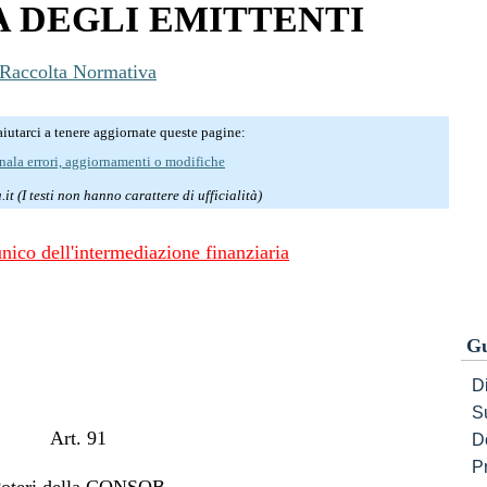
A DEGLI EMITTENTI
Raccolta Normativa
iutarci a tenere aggiornate queste pagine:
nala errori, aggiornamenti o modifiche
it (I testi non hanno carattere di ufficialità)
unico dell'intermediazione finanziaria
Gu
Di
S
Art. 91
D
P
oteri della CONSOB