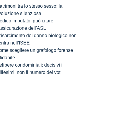
trimoni tra lo stesso sesso: la
voluzione silenziosa
edico imputato: può citare
'assicurazione dell'ASL
l risarcimento del danno biologico non
entra nell'ISEE
ome scegliere un grafologo forense
fidabile
libere condominiali: decisivi i
llesimi, non il numero dei voti