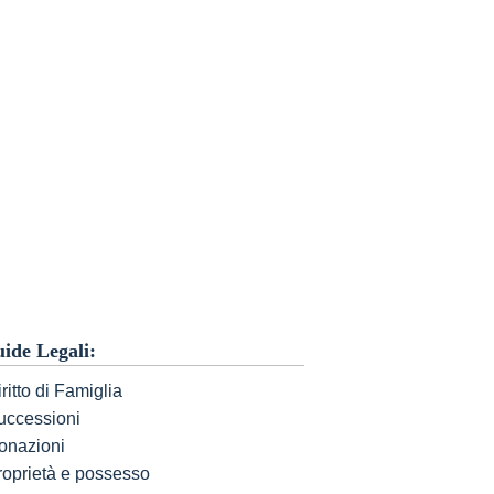
ide Legali:
ritto di Famiglia
uccessioni
onazioni
roprietà e possesso