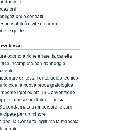
ondominio
ocazioni
bligazioni e contratti
esponsabilità civile e danno
tte le guide
 evidenza:
re odontoiatriche errate: la cartella
linica incompleta non danneggia il
aziente
mpugnare un testamento: guida tecnico-
uridica alla nuova prova grafologica
imborso Irpef ex art. 18 Convenzione
ppie imposizioni Italia - Tunisia
SL condannata a rimborsare le cure
nticipate per un minore
cippo: la Consulta legittima la mancata
ttenuante