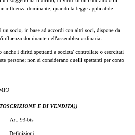
i un soggetto ha il diritto, in virtu' di un contratto o di
e un'influenza dominante, quando la legge applicabile
ui un socio, in base ad accordi con altri soci, dispone da
 un'influenza dominante nell'assemblea ordinaria.
nche i diritti spettanti a societa' controllate o esercitati
poste persone; non si considerano quelli spettanti per conto
MIO
TOSCRIZIONE E DI VENDITA))
Art. 93-bis
Definizioni