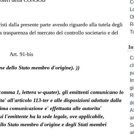
C
L
Ob
ti dalla presente parte avendo riguardo alla tutela degli
R
Tu
lla trasparenza del mercato del controllo societario e del
In
Art. 91-bis
Cu
c
e dello Stato membro d'origine). ))
p
I
gi
1, comma 1, lettera w-quater), gli emittenti comunicano lo
R
' all'articolo 113-ter e alle disposizioni adottate dalla
do
a comunicazione e' effettuata alle autorita'
A
 l'emittente ha la sede legale, ove applicabile,
a
ello Stato membro d'origine e degli Stati membri
S
a