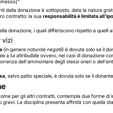
romesso]
"
ti dalla donazione è sottoposto, data la natura gratu
tro contratto: la sua
responsabilità è limitata all'ip
lla donazione, i quali differiscono rispetto a quelli abi
 vizi
ne
(in genere
naturale negotii
) è dovuta solo se il 
le a lui attribuibile ovvero, nei casi di donazione co
rrenza dell'ammontare degli stessi oneri o dell'enti
osa
, salvo patto speciale, è dovuta solo se il donante 
ne
, come per gli altri contratti, contempla due forme di i
iù gravi. L
a disciplina presenta affinità con quella sta