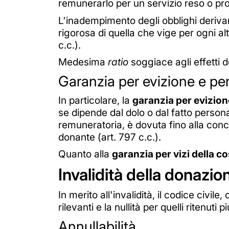
remunerarlo per un servizio reso o p
L'inadempimento degli obblighi derivan
rigorosa di quella che vige per ogni al
c.c.).
Medesima
ratio
soggiace agli effetti de
Garanzia per evizione e per
In particolare, la
garanzia per evizio
se dipende dal dolo o dal fatto persona
remuneratoria, è dovuta fino alla conco
donante (art. 797 c.c.).
Quanto alla
garanzia per vizi della c
Invalidità della donazio
In merito all'invalidità, il codice civile
rilevanti e la nullità per quelli ritenuti p
Annullabilità