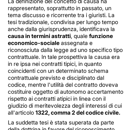
La definizione del concetto di causa ha
rappresentato, soprattutto in passato, un
tema discusso e ricorrente tra i giuristi. La
tesi tradizionale, condivisa per lungo tempo
anche dalla giurisprudenza, identificava la
causa in termini astratti
, quale
funzione
economico-sociale
assegnata e
riconosciuta dalla legge ad uno specifico tipo
contrattuale. In tale prospettiva la causa era
in re ipsa nei contratti tipici, in quanto
coincidenti con un determinato schema
contrattuale previsto e disciplinato dal
codice, mentre l'utilità del contratto doveva
costituire oggetto di autonomo accertamento
rispetto ai contratti atipici in linea con il
giudizio di meritevolezza degli interessi di cui
all'articolo
1322, comma 2 del codice civile.
La suddetta tesi è stata superata da parte
della dottrina in favore del riconoscimento