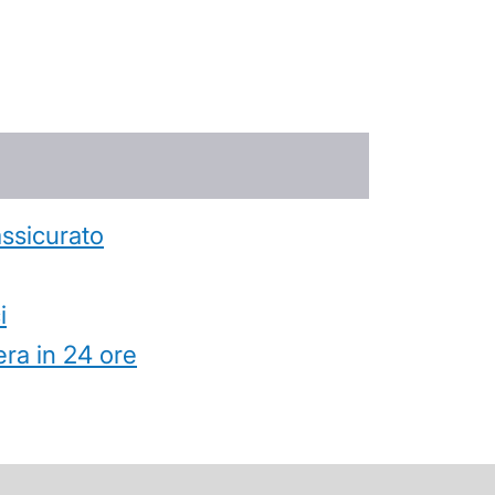
’assicurato
i
ra in 24 ore