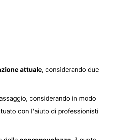
azione attuale
, considerando due
 passaggio, considerando in modo
tuato con l'aiuto di professionisti
o della
consapevolezza
, il punto