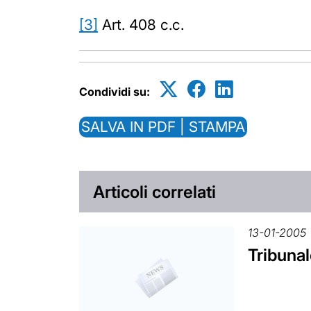
[3]
Art. 408 c.c.
Condividi su:
SALVA IN PDF | STAMPA
Articoli correlati
13-01-2005
Tribuna