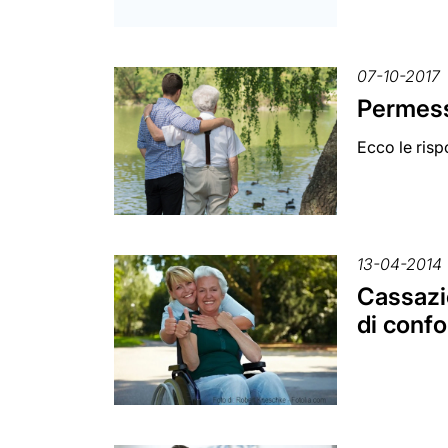
07-10-2017
Permess
Ecco le risp
13-04-2014
Cassazio
di confo