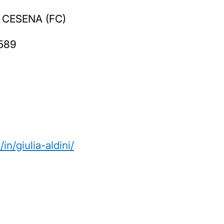
2 CESENA (FC)
5589
n/giulia-aldini/