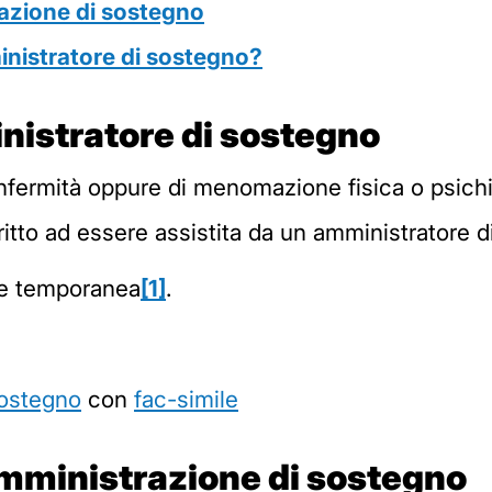
razione di sostegno
nistratore di sostegno?
inistratore di sostegno
nfermità oppure di menomazione fisica o psichica,
iritto ad essere assistita da un amministratore 
re temporanea
[1]
.
sostegno
con
fac-simile
amministrazione di sostegno