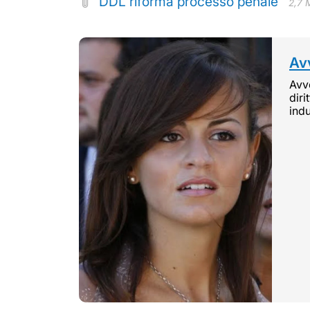
DDL riforma processo penale
2,7 
Avv
Avvo
diri
indu