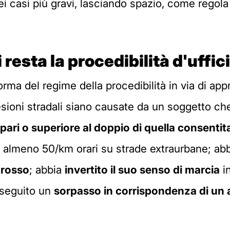
ei casi più gravi, lasciando spazio, come regola 
i resta la procedibilità d'uffic
iforma del regime della procedibilità in via di ap
esioni stradali siano causate da un soggetto ch
 pari o superiore al doppio di quella consentit
i almeno 50/km orari su strade extraurbane; ab
 rosso
; abbia
invertito il suo senso di marcia
in
 eseguito un
sorpasso in corrispondenza di un 