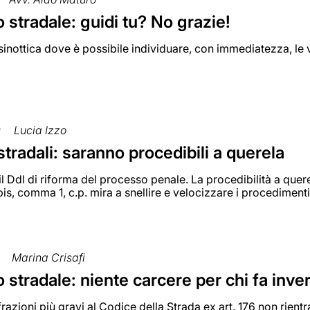
 stradale: guidi tu? No grazie!
sinottica dove è possibile individuare, con immediatezza, le va
0
Lucia Izzo
stradali: saranno procedibili a querela
l Ddl di riforma del processo penale. La procedibilità a querel
-bis, comma 1, c.p. mira a snellire e velocizzare i procediment
Marina Crisafi
 stradale: niente carcere per chi fa inve
frazioni più gravi al Codice della Strada ex art. 176 non rient