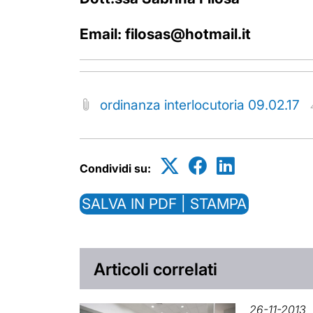
Email: filosas@hotmail.it
ordinanza interlocutoria 09.02.17
Condividi su:
SALVA IN PDF | STAMPA
Articoli correlati
26-11-2013