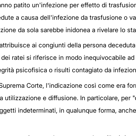
nno patito un'infezione per effetto di trasfusion
dute a causa dell'infezione da trasfusione o v
one da sola sarebbe inidonea a rivelare lo stat
92 attribuisce ai congiunti della persona deced
ei ratei si riferisce in modo inequivocabile ad
tà psicofisica o risulti contagiato da infezion
Suprema Corte, l'indicazione così come era for
 utilizzazione e diffusione. In particolare, per "
ggetti indeterminati, in qualunque forma, anch