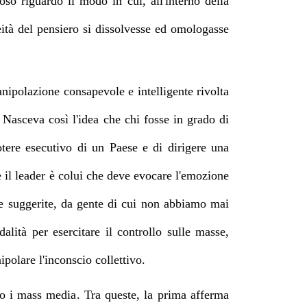
ioso riguardò il modo in cui, all'interno della
neità del pensiero si dissolvesse ed omologasse
anipolazione consapevole e intelligente rivolta
 Nasceva così l'idea che chi fosse in grado di
potere esecutivo di un Paese e di dirigere una
il leader è colui che deve evocare l'emozione
dee suggerite, da gente di cui non abbiamo mai
lità per esercitare il controllo sulle masse,
ipolare l'inconscio collettivo.
so i mass media
. Tra queste, la prima
afferma