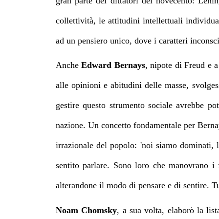
gran parte dei dittatori del novecento: Lenin,
collettività, le attitudini intellettuali indi
ad un pensiero unico, dove i caratteri incons
Anche
Edward
Bernays
, nipote di Freud e 
alle
opinioni
e abitudini delle masse, svolgess
gestire questo strumento sociale avrebbe potu
nazione. Un concetto fondamentale per Bernay
irrazionale del popolo: 'noi siamo dominati, 
sentito parlare. Sono loro che manovrano i f
alterandone il modo di pensare e di sentire. Tut
Noam Chomsky
, a sua volta,
elaborò la lis