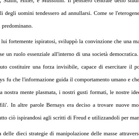
 Stalin, Hitler, e Mussolini. Il pensiero centrale dello stud
viduali degli uomini tendessero ad annullarsi. Come se l'eteroge
ci predominano.
a lui fortemente ispiratosi, sviluppò la convinzione che una m
e un ruolo essenziale all'interno di una società democratica.
to costituire una forza invisibile, capace di esercitare il 
s fu che l'informazione guida il comportamento umano e che 
la nostra mente plasmata, i nostri gusti formati, le nostre i
ili'. In altre parole Bernays era deciso a trovare nuove moda
to ciò ispirandosi agli scritti di Freud e utilizzandoli per man
ta delle dieci strategie di manipolazione delle masse a
ttraver