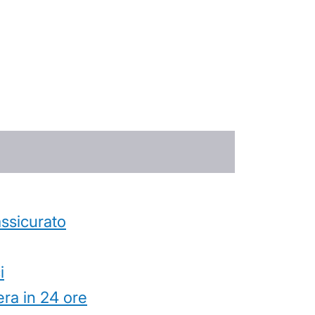
’assicurato
i
ra in 24 ore