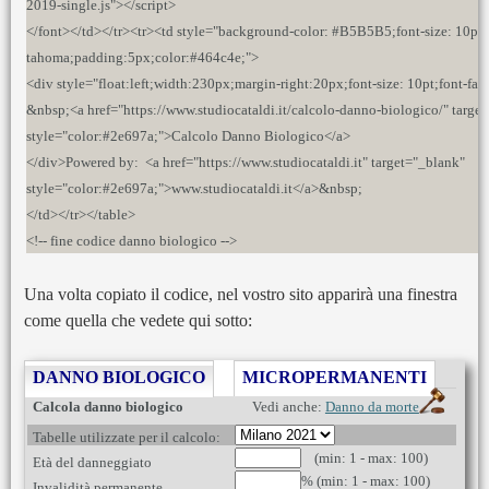
2019-single.js"></script>
</font></td></tr><tr><td style="background-color: #B5B5B5;font-size: 10pt;
tahoma;padding:5px;color:#464c4e;">
<div style="float:left;width:230px;margin-right:20px;font-size: 10pt;font-fa
&nbsp;<a href="https://www.studiocataldi.it/calcolo-danno-biologico/" targe
style="color:#2e697a;">Calcolo Danno Biologico</a>
</div>Powered by: <a href="https://www.studiocataldi.it" target="_blank"
style="color:#2e697a;">www.studiocataldi.it</a>&nbsp;
</td></tr></table>
<!-- fine codice danno biologico -->
Una volta copiato il codice, nel vostro sito apparirà una finestra
come quella che vedete qui sotto:
DANNO BIOLOGICO
MICROPERMANENTI
Calcola danno biologico
Vedi anche:
Danno da morte
Tabelle utilizzate per il calcolo:
(min: 1 - max: 100)
Età del danneggiato
% (min: 1 - max: 100)
Invalidità permanente