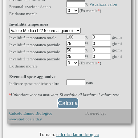
%
Visualizza valori
Personalizzazione danno
(Ex morale
*
)
Ex danno morale
Invalidità temporanea
%
giorni
Invalidità temporanea totale
%
giorni
Invalidità temporanea parziale
%
giorni
Invalidità temporanea parziale
%
giorni
Invalidità temporanea parziale
(Ex morale
*
)
Ex danno morale
Eventuali spese aggiuntive
euro
Indicare spese mediche o altro
*
L'ulteriore voce va motivata. Si cosiglia di lasciare il valore zero.
Calcolo Danno Biologico
Powered by:
www.studiocataldi.it
Torna a:
calcolo danno biogico