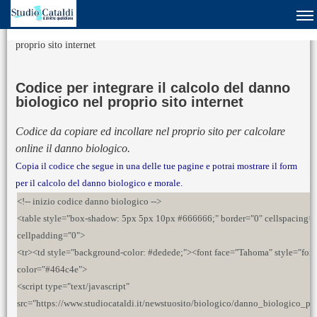
Sei in:
Home
» Codice per integrare il calcolo del danno biologico nel
proprio sito internet
Codice per integrare il calcolo del danno
biologico nel proprio sito internet
Codice da copiare ed incollare nel proprio sito per calcolare
online il danno biologico.
Copia il codice che segue in una delle tue pagine e potrai mostrare il form
per il calcolo del danno biologico e morale.
<!-- inizio codice danno biologico -->
<table style="box-shadow: 5px 5px 10px #666666;" border="0" cellspacing=
cellpadding="0">
<tr><td style="background-color: #dedede;"><font face="Tahoma" style="font-
color="#464c4e">
<script type="text/javascript"
src="https://www.studiocataldi.it/newstuosito/biologico/danno_biologico_pri