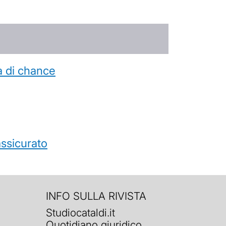
a di chance
’assicurato
INFO SULLA RIVISTA
Studiocataldi.it
Quotidiano giuridico