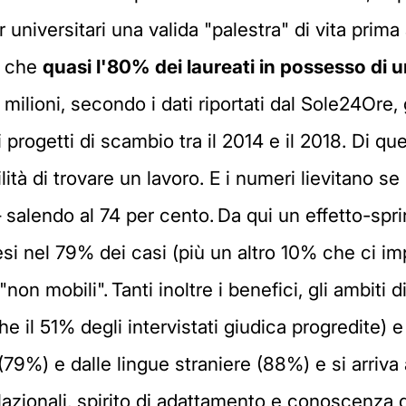
niversitari una valida "palestra" di vita prima
o che
quasi l'80% dei laureati in possesso di u
 milioni, secondo i dati riportati dal Sole24Ore, 
progetti di scambio tra il 2014 e il 2018. Di que
tà di trovare un lavoro. E i numeri lievitano se l
 salendo al 74 per cento. Da qui un effetto-sprin
i nel 79% dei casi (più un altro 10% che ci im
non mobili". Tanti inoltre i benefici, gli ambiti 
(che il 51% degli intervistati giudica progredite)
(79%) e dalle lingue straniere (88%) e si arriva 
elazionali, spirito di adattamento e conoscenza