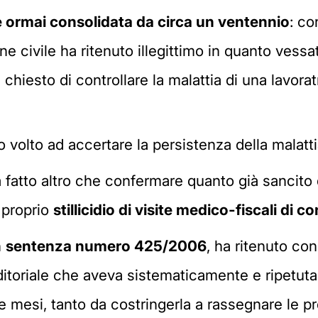
è ormai consolidata da circa un ventennio
: co
one civile ha ritenuto illegittimo in quanto vess
hiesto di controllare la malattia di una lavorat
ro volto ad accertare la persistenza della malatt
a fatto altro che confermare quanto già sancito
 proprio
stillicidio di visite medico-fiscali di co
n
sentenza numero 425/2006
, ha ritenuto co
itoriale che aveva sistematicamente e ripetutam
re mesi, tanto da costringerla a rassegnare le p