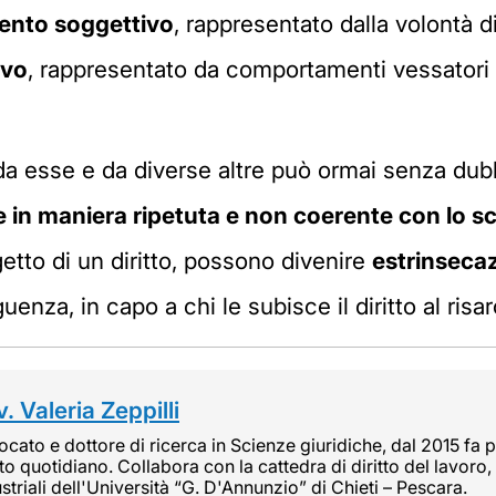
ento soggettivo
, rappresentato dalla volontà di
ivo
, rappresentato da comportamenti vessatori 
da esse e da diverse altre può ormai senza dub
e in maniera ripetuta e non coerente con lo s
etto di un diritto, possono divenire
estrinseca
uenza, in capo a chi le subisce il diritto al ris
. Valeria Zeppilli
cato e dottore di ricerca in Scienze giuridiche, dal 2015 fa pa
tto quotidiano. Collabora con la cattedra di diritto del lavoro, 
striali dell'Università “G. D'Annunzio” di Chieti – Pescara.