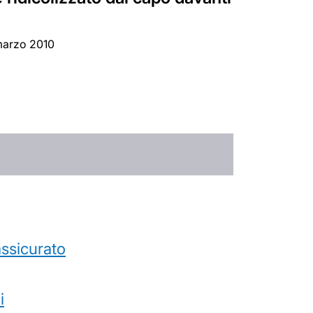
 marzo 2010
’assicurato
i