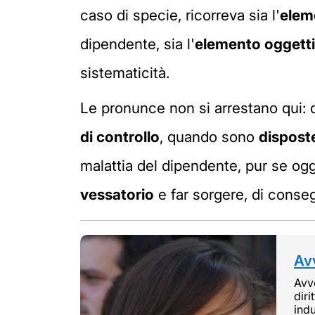
caso di specie, ricorreva sia l'
elem
dipendente, sia l'
elemento oggett
sistematicità.
Le pronunce non si arrestano qui: 
di controllo
, quando sono
dispost
malattia del dipendente, pur se ogg
vessatorio
e far sorgere, di conseg
Avv
Avvo
diri
indu