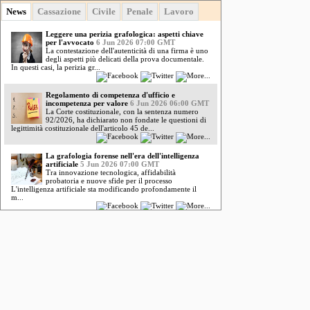
News
Cassazione
Civile
Penale
Lavoro
Leggere una perizia grafologica: aspetti chiave
per l'avvocato
6 Jun 2026 07:00 GMT
La contestazione dell'autenticità di una firma è uno
degli aspetti più delicati della prova documentale.
In questi casi, la perizia gr...
Regolamento di competenza d'ufficio e
incompetenza per valore
6 Jun 2026 06:00 GMT
La Corte costituzionale, con la sentenza numero
92/2026, ha dichiarato non fondate le questioni di
legittimità costituzionale dell'articolo 45 de...
La grafologia forense nell'era dell'intelligenza
artificiale
5 Jun 2026 07:00 GMT
Tra innovazione tecnologica, affidabilità
probatoria e nuove sfide per il processo
L'intelligenza artificiale sta modificando profondamente il
m...
Imposta successioni e rendita vitalizia:
l'intervento della Consulta
5 Jun 2026 07:00
GMT
La norma censurata, che disciplina le modalità di
calcolo dell'imposta sulle successioni relativa alla rendita
vitalizia, «produce l'effetto...
Tessere e intessere la famiglia
4 Jun 2026 07:00
GMT
"L'amore, nelle sue manifestazioni più sane e
costruttive, rappresenta un profondo e innato