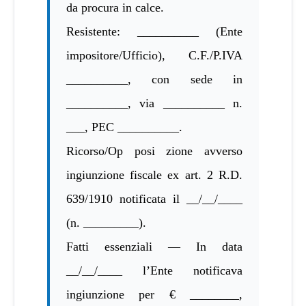
da procura in calce.
Resistente: __________ (Ente
impositore/Ufficio), C.F./P.IVA
__________, con sede in
__________, via __________ n.
___, PEC __________.
Ricorso/Op posi zione avverso
ingiunzione fiscale ex art. 2 R.D.
639/1910 notificata il __/__/____
(n. _________).
Fatti essenziali — In data
__/__/____ l’Ente notificava
ingiunzione per € ________,