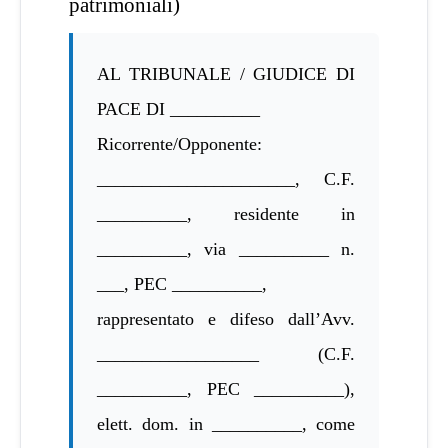
patrimoniali)
AL TRIBUNALE / GIUDICE DI
PACE DI __________
Ricorrente/Opponente:
______________________, C.F.
__________, residente in
__________, via __________ n.
___, PEC __________,
rappresentato e difeso dall’Avv.
__________________ (C.F.
__________, PEC __________),
elett. dom. in __________, come