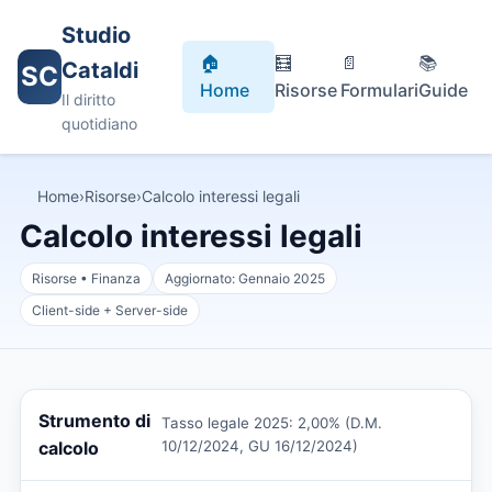
Studio
🏠
🧮
📄
📚
Cataldi
SC
Home
Risorse
Formulari
Guide
Il diritto
quotidiano
Home
›
Risorse
›
Calcolo interessi legali
Calcolo interessi legali
Risorse • Finanza
Aggiornato: Gennaio 2025
Client-side + Server-side
Strumento di
Tasso legale 2025: 2,00% (D.M.
calcolo
10/12/2024, GU 16/12/2024)