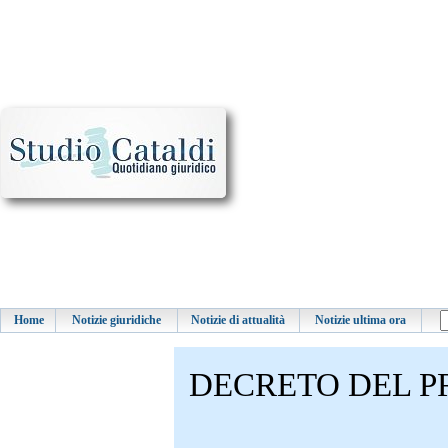
Home
Notizie giuridiche
Notizie di attualità
Notizie ultima ora
DECRETO DEL P