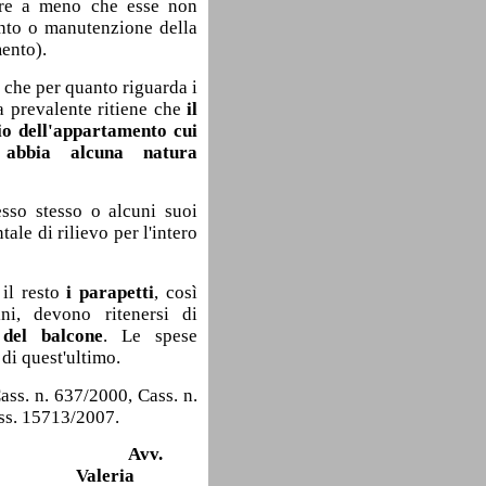
mpre a meno che esse non
ento o manutenzione della
mento).
 che per quanto riguarda i
a prevalente ritiene che
il
io dell'appartamento cui
 abbia alcuna natura
sso stesso o alcuni suoi
le di rilievo per l'intero
 il resto
i parapetti
, così
ni, devono ritenersi di
 del balcone
. Le spese
 di quest'ultimo.
ass. n. 637/2000, Cass. n.
ass. 15713/2007.
Avv.
Valeria