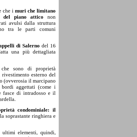
e che i
muri che limitano
i del piano attico
non
ti avulsi dalla struttura
ano tra le parti comuni
appelli di Salerno
del 16
atta una più dettagliata
 che sono di proprietà
l rivestimento esterno del
co (ovverosia il marcipano
i bordi aggettati (come i
e fasce di intradosso e il
bardella.
prietà condominiale: il
 la soprastante ringhiera e
 ultimi elementi, quindi,