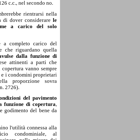
126 c.c., nel secondo no.
brerebbe rientrarsi nella
a di dover considerare
le
ome a carico del solo
e a completo carico del
e che riguardano quella
avulse dalla funzione di
ese attinenti a parti che
 copertura vanno sempre
o e i condomini proprietari
nella proporzione sovra
 n. 2726).
condizioni del pavimento
a funzione di copertura
,
le godimento del bene da
no l'utilità connessa alla
ficio condominiale, al