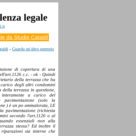
lenza legale
.it
e da Studio Cataldi
-
taldi
Guarda un'altro esempio
nzione di copertura di una
ell'art.1126 c.c. - ok - Quindi
ietario della terrazza che ha
 carico degli altri condomini
ta della terrazza in questione,
 interamente a carico del
la pavimentazione (solo la
one ) è un po ammalorata, LE
la pavimentazione (richiesta
omini secondo l'art.1126 o al
quando essenziali non alla
errazza stessa? Ed inoltre il
riparazioni sia interne che