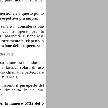
ecipare, nella misura dei
uestione è a questo punto
rospettiva più ampia
.
 tenere in considerazione
 cui le spese per la
i parapetti) si siano rese
e strumentale rispetto a
enzione della copertura
.
derivate.
ripartizione fra i condomini
 i lastrici solari di uso
ono chiamati a partecipare
, n. 11449).
 inerenti il
parapetto del
va rinvenuta in un due
e.
ne
: la
numero 5732 del 5