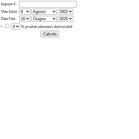
Importo €:
Data Inizio:
Data Fine:
+
% prodotti alimentari deteriorabili